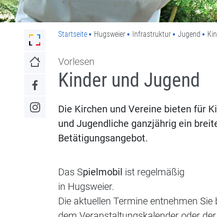
Startseite
Hugsweier
Infrastruktur
Jugend
Ki
Link zur Startseite der Stadt Lahr
Vorlesen
Link zur Startseite
Kinder und Jugend
Link zum Facebook-Auftritt
Die Kirchen und Vereine bieten für K
Link zum Instagram-Auftritt
und Jugendliche ganzjährig ein breit
Betätigungsangebot.
Das S
pielmobil
ist regelmäßig
in Hugsweier.
Die aktuellen Termine entnehmen Sie b
dem Veranstaltungskalender oder der 