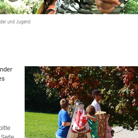
nder und Jugend
inder
es
itte
Seite