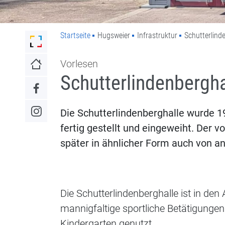
Startseite
Hugsweier
Infrastruktur
Schutterlind
Link zur Startseite der Stadt Lahr
Vorlesen
Link zur Startseite
Schutterlindenbergha
Link zum Facebook-Auftritt
Die Schutterlindenberghalle wurde 1
Link zum Instagram-Auftritt
fertig gestellt und eingeweiht. Der 
später in ähnlicher Form auch von 
Die Schutterlindenberghalle ist in de
mannigfaltige sportliche Betätigungen
Kindergarten genutzt.