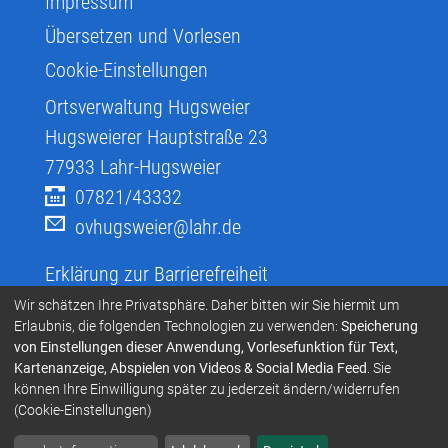
Impressum
Übersetzen und Vorlesen
Cookie-Einstellungen
Ortsverwaltung Hugsweier
Hugsweierer Hauptstraße 23
77933
Lahr-Hugsweier
07821/43332
ovhugsweier@lahr.de
Erklärung zur Barrierefreiheit
Infos zur Barrierefreiheit
Wir schätzen Ihre Privatsphäre. Daher bitten wir Sie hiermit um
Erlaubnis, die folgenden Technologien zu verwenden:
Speicherung
Infos in Leichter Sprache
von Einstellungen dieser Anwendung, Vorlesefunktion für Text,
Kartenanzeige, Abspielen von Videos & Social Media Feed
. Sie
Infos zur Gebärdensprache
können Ihre Einwilligung später zu jederzeit ändern/widerrufen
Übersetzen und Vorlesen
(Cookie-Einstellungen)