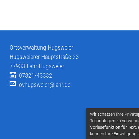
Ortsverwaltung Hugsweier
Hugsweierer Hauptstraße 23
77933
Lahr-Hugsweier
07821/43332
ovhugsweier@lahr.de
Wir schätzen Ihre Privats
Technologien zu verwend
Vorlesefunktion für Text,
können Ihre Einwilligung 