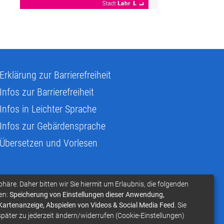
Erklärung zur Barrierefreiheit
Infos zur Barrierefreiheit
Infos in Leichter Sprache
Infos zur Gebärdensprache
Übersetzen und Vorlesen
phäre. Daher bitten wir Sie hiermit um Erlaubnis, die folgenden
en:
Speicherung von Einstellungen dieser Anwendung,
 Kartenanzeige, Abspielen von Videos & Social Media Feed
. Sie
später zu jederzeit ändern/widerrufen (Cookie-Einstellungen)