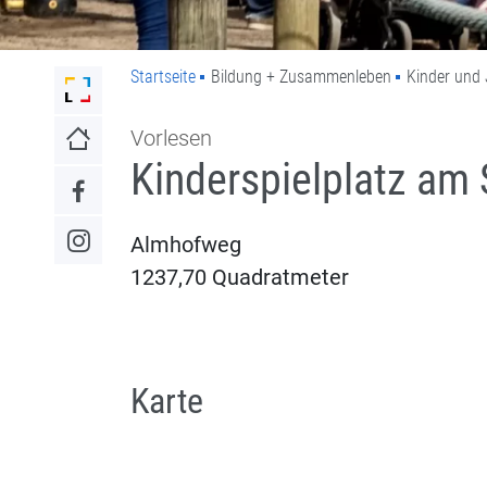
Startseite
Bildung + Zusammenleben
Kinder und 
Link zur Startseite der Stadt Lahr
Vorlesen
Link zur Startseite
Kinderspielplatz am
Link zum Facebook-Auftritt
Almhofweg
Link zum Instagram-Auftritt
1237,70 Quadratmeter
Karte