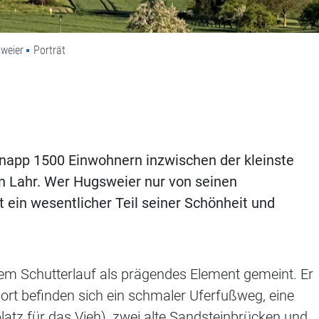
sweier
Porträt
napp 1500 Einwohnern inzwischen der kleinste
on Lahr. Wer Hugsweier nur von seinen
 ein wesentlicher Teil seiner Schönheit und
dem Schutterlauf als prägendes Element gemeint. Er
ort befinden sich ein schmaler Uferfußweg, eine
tz für das Vieh), zwei alte Sandsteinbrücken und