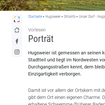
Startseite
Hugsweier
Ortsinfo
Unser Dorf - Hug
Link zur Startseite der Stadt Lahr
Vorlesen
Link zur Startseite
Porträt
Link zum Facebook-Auftritt
Hugsweier ist gemessen an seinen k
Link zum Instagram-Auftritt
Stadtteil und liegt im Nordwesten v
Durchgangsstraßen kennt, dem bleibt
Einzigartigkeit verborgen.
Damit ist vor allem der Ortskern mit 
gibt dem Ort einen eigenen Charme. D
erhaltene Schwemme (früherer Badepla